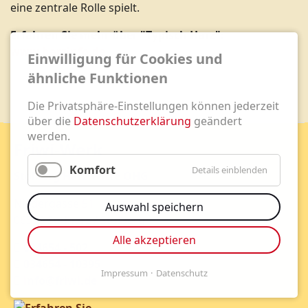
eine zentrale Rolle spielt.
Erfahren Sie mehr über "Typisch Harz":
www.harzinfo.de
Einwilligung für Cookies und
ähnliche Funktionen
Die Privatsphäre-Einstellungen können jederzeit
über die
Datenschutzerklärung
geändert
werden.
Friwi-Werk
Komfort
Details einblenden
Stolberg Harz Witte OHG
Niedergasse 51
Auswahl speichern
06536 Südharz / Stolberg
Alle akzeptieren
034654 - 502
034654 - 10395
Impressum
Datenschutz
info@friwi.de